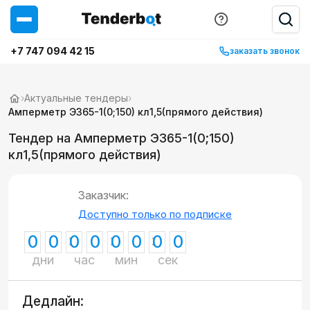
+7 747 094 42 15
заказать звонок
›
Актуальные тендеры
›
Амперметр Э365-1(0;150) кл1,5(прямого действия)
Тендер на Амперметр Э365-1(0;150)
кл1,5(прямого действия)
Заказчик:
Доступно только по подписке
0
0
0
0
0
0
0
0
дни
час
мин
сек
Дедлайн: