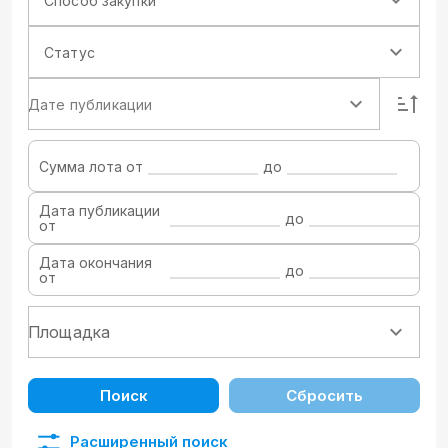
Способ закупки
Статус
Дате публикации
Сумма лота от
до
Дата публикации
до
от
Дата окончания
до
от
Поиск
Сбросить
Расширенный поиск