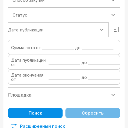
Способ закупки
Статус
Дате публикации
Сумма лота от
до
Дата публикации
до
от
Дата окончания
до
от
Поиск
Сбросить
Расширенный поиск