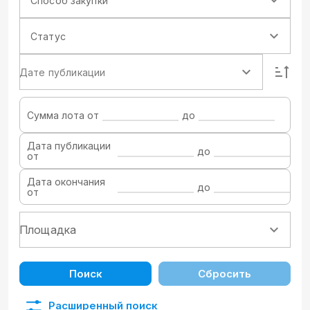
Способ закупки
Статус
Дате публикации
Сумма лота от
до
Дата публикации
до
от
Дата окончания
до
от
Поиск
Сбросить
Расширенный поиск