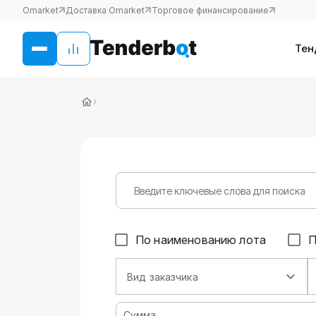
Omarket
Доставка Omarket
Торговое финансирование
Тен
›
По наименованию лота
П
Вид заказчика
Сумма