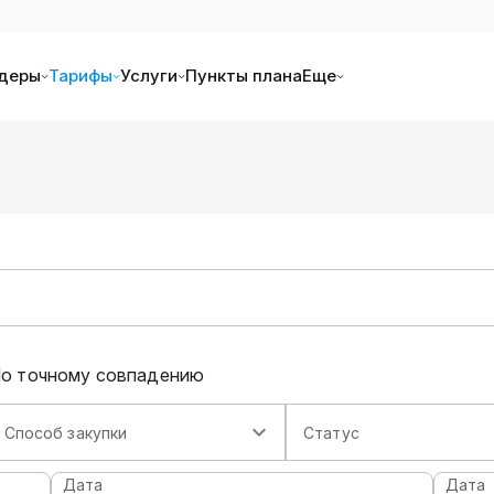
деры
Тарифы
Услуги
Пункты плана
Еще
о точному совпадению
Способ закупки
Статус
Дата
Дата