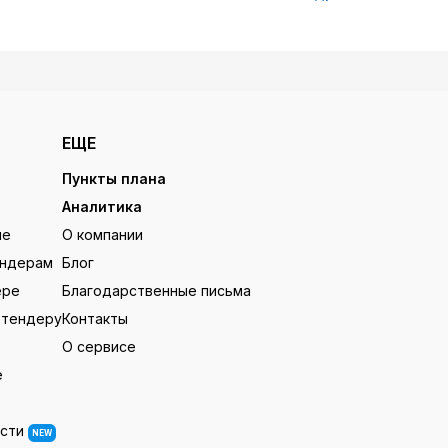
ЕЩЕ
Пункты плана
Аналитика
ие
О компании
ендерам
Блог
ере
Благодарственные письма
 тендеру
Контакты
О сервисе
е
ости
NEW