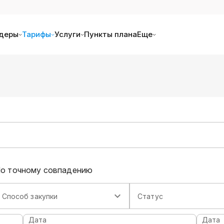
деры
Тарифы
Услуги
Пункты плана
Еще
о точному совпадению
Способ закупки
Статус
Дата
Дата