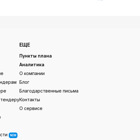
ЕЩЕ
Пункты плана
Аналитика
ие
О компании
ендерам
Блог
ере
Благодарственные письма
 тендеру
Контакты
О сервисе
е
ости
NEW