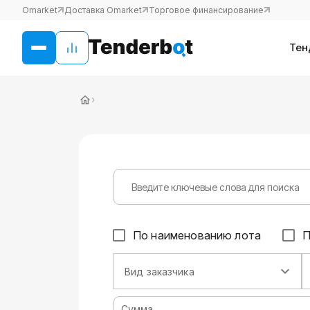
Omarket
Доставка Omarket
Торговое финансирование
Тен
›
По наименованию лота
П
Вид заказчика
Сумма