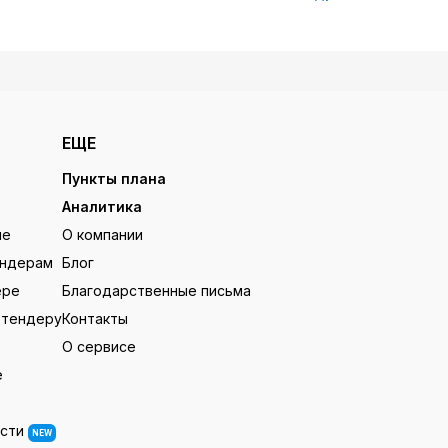
ЕЩЕ
Пункты плана
Аналитика
ие
О компании
ендерам
Блог
ере
Благодарственные письма
 тендеру
Контакты
О сервисе
е
ости
NEW