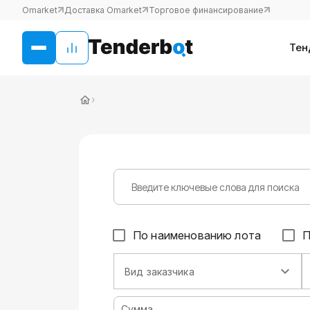
Omarket
Доставка Omarket
Торговое финансирование
Тен
›
По наименованию лота
П
Вид заказчика
Сумма