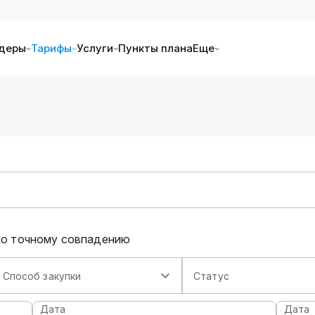
деры
Тарифы
Услуги
Пункты плана
Еще
о точному совпадению
Способ закупки
Статус
Дата
Дата