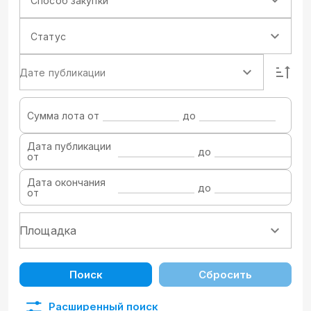
Способ закупки
Статус
Дате публикации
Сумма лота от
до
Дата публикации
до
от
Дата окончания
до
от
Поиск
Сбросить
Расширенный поиск