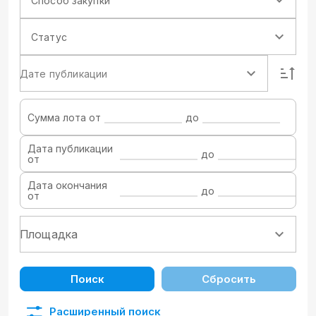
Способ закупки
Статус
Дате публикации
Сумма лота от
до
Дата публикации
до
от
Дата окончания
до
от
Поиск
Сбросить
Расширенный поиск