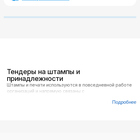
Тендеры на штампы и
принадлежности
Штампы и печати используются в повседневной работе
организаций и напрямую связаны с
документооборотом. Любые договоры, акты,
Подробнее
внутренние документы, журналы учета - всё это
требует заверения, маркировки или фиксации
информации. Поэтому такие изделия не являются
разовой покупкой, а регулярно появляются в закупках.