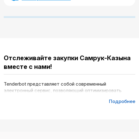
Отслеживайте закупки Самрук-Казына
вместе с нами!
Tenderbot представляет собой современный
электронный сервис, позволяющий оптимизировать
участие в тендерах и найти надежных партнеров.
Подробнее
Каждый день в Республике Казахстан проводится
свыше 5000 тендеров на 3 крупных (национальные и
государственные площадки: ГосЗакуп, Samruk-
Kazyna, Реестр-Надлок) и 119
частных площадках
.