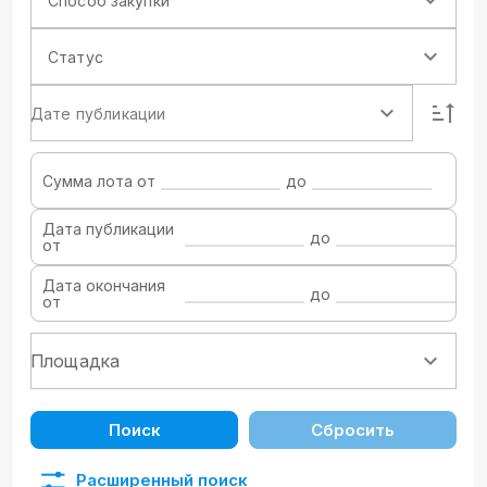
Способ закупки
Статус
Дате публикации
Сумма лота от
до
Дата публикации
до
от
Дата окончания
до
от
Поиск
Сбросить
Расширенный поиск