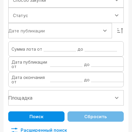
Способ закупки
Статус
Дате публикации
Сумма лота от
до
Дата публикации
до
от
Дата окончания
до
от
Поиск
Сбросить
Расширенный поиск