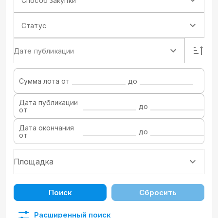
Способ закупки
Статус
Дате публикации
Сумма лота от
до
Дата публикации
до
от
Дата окончания
до
от
Поиск
Сбросить
Расширенный поиск