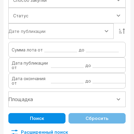
Способ закупки
Статус
Дате публикации
Сумма лота от
до
Дата публикации
до
от
Дата окончания
до
от
Поиск
Сбросить
Расширенный поиск