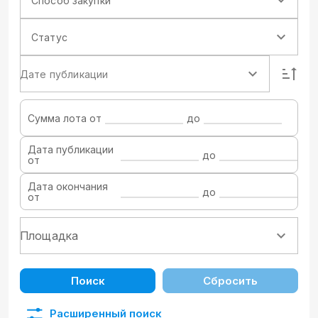
Способ закупки
Статус
Дате публикации
Сумма лота от
до
Дата публикации
до
от
Дата окончания
до
от
Поиск
Сбросить
Расширенный поиск