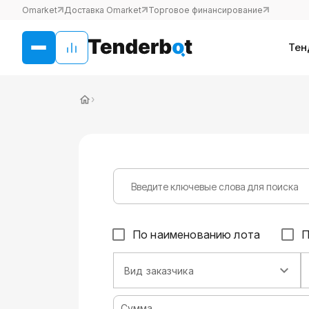
Omarket
Доставка Omarket
Торговое финансирование
Тен
›
По наименованию лота
П
Вид заказчика
Сумма