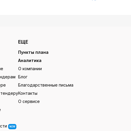
ЕЩЕ
Пункты плана
Аналитика
ие
О компании
ендерам
Блог
ере
Благодарственные письма
 тендеру
Контакты
О сервисе
е
ости
NEW