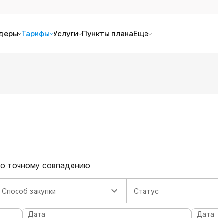
деры
Тарифы
Услуги
Пункты плана
Еще
о точному совпадению
Способ закупки
Статус
Дата
Дата