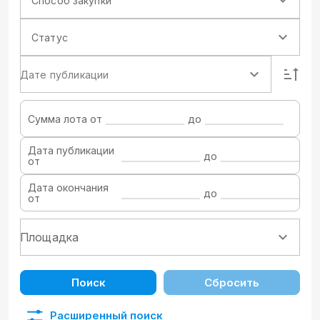
Способ закупки
Статус
Дате публикации
Сумма лота от
до
Дата публикации
до
от
Дата окончания
до
от
Поиск
Сбросить
Расширенный поиск