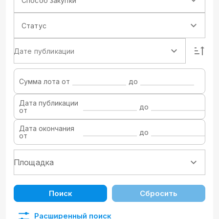
Способ закупки
Статус
Дате публикации
Сумма лота от
до
Дата публикации
до
от
Дата окончания
до
от
Поиск
Сбросить
Расширенный поиск