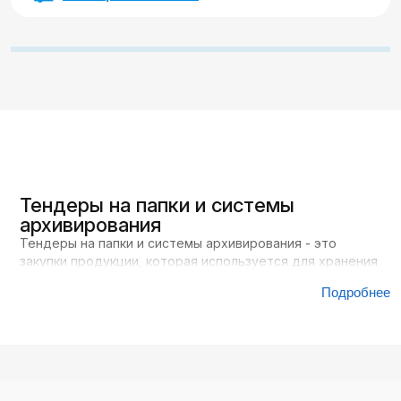
Тендеры на папки и системы
архивирования
Тендеры на папки и системы архивирования - это
закупки продукции, которая используется для хранения
и организации документов. Такие товары не связаны с
Подробнее
разовыми задачами: они нужны в ежедневной работе и
напрямую влияют на порядок в документообороте.
Любая организация - от государственного учреждения
до частной компании - работает с документами. Их