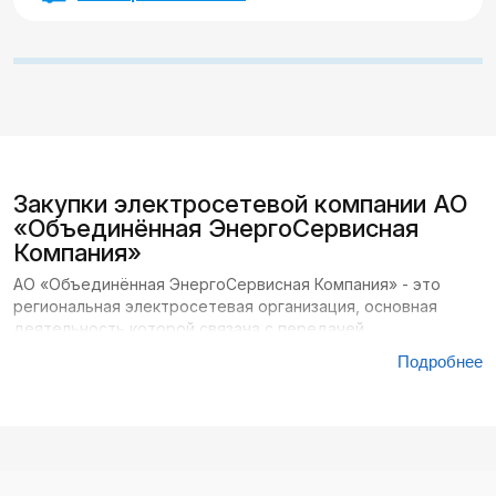
Закупки электросетевой компании АО
«Объединённая ЭнергоСервисная
Компания»
АО «Объединённая ЭнергоСервисная Компания» - это
региональная электросетевая организация, основная
деятельность которой связана с передачей
электрической энергии. Компания обслуживает
Подробнее
территорию Восточно-Казахстанской области и области
Абай, обеспечивая стабильную работу
распределительных сетей в городах и сельских районах.
В зоне ответственности - линии электропередач,