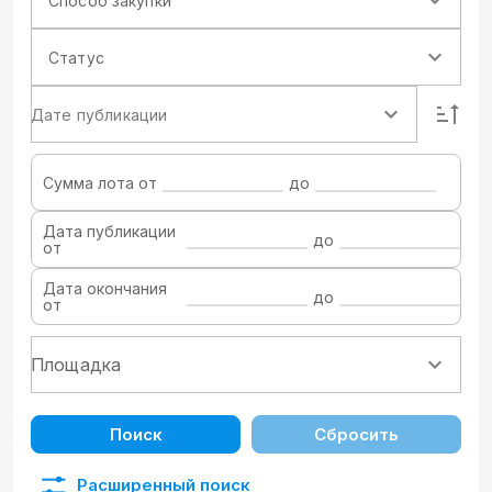
Способ закупки
Статус
Дате публикации
Сумма лота от
до
Дата публикации
до
от
Дата окончания
до
от
Поиск
Сбросить
Расширенный поиск