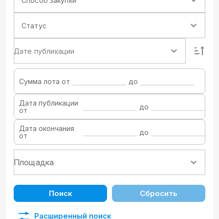
Способ закупки
Статус
Дате публикации
Сумма лота от
до
Дата публикации
до
от
Дата окончания
до
от
Поиск
Сбросить
Расширенный поиск