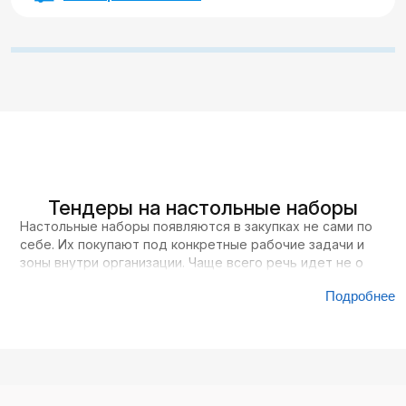
Тендеры на настольные наборы
Настольные наборы появляются в закупках не сами по
себе. Их покупают под конкретные рабочие задачи и
зоны внутри организации. Чаще всего речь идет не о
массовом обеспечении, а о точечном оснащении
Подробнее
отдельных кабинетов и пространств.
Такие наборы используются там, где важно не только
удобство, но и внешний вид рабочего места. В первую
очередь это кабинеты руководителей, приемные,