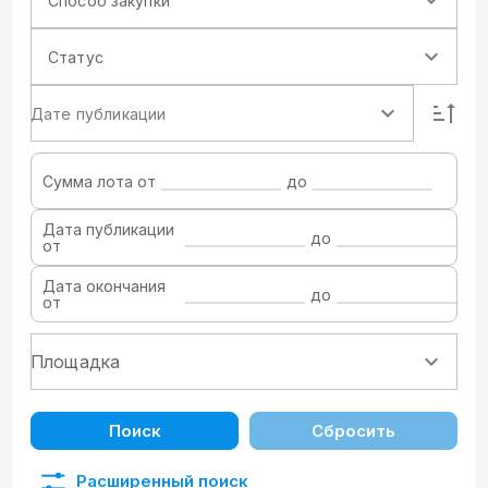
Способ закупки
Статус
Дате публикации
Сумма лота от
до
Дата публикации
до
от
Дата окончания
до
от
Поиск
Сбросить
Расширенный поиск