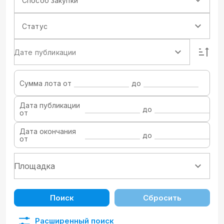
Способ закупки
Статус
Дате публикации
Сумма лота от
до
Дата публикации
до
от
Дата окончания
до
от
Поиск
Сбросить
Расширенный поиск