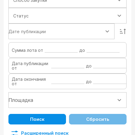
Способ закупки
Статус
Дате публикации
Сумма лота от
до
Дата публикации
до
от
Дата окончания
до
от
Поиск
Сбросить
Расширенный поиск