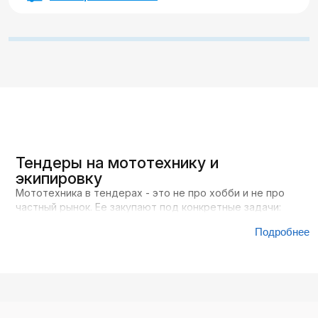
Тендеры на мототехнику и
экипировку
Мототехника в тендерах - это не про хобби и не про
частный рынок. Ее закупают под конкретные задачи:
патрулирование, доставка, работа на территории
Подробнее
предприятий, сопровождение мероприятий и
техническое обслуживание объектов.
Основные заказчики - государственные структуры,
службы безопасности, коммунальные предприятия, а