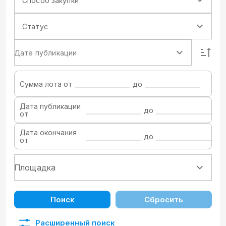
Способ закупки
Статус
Дате публикации
Сумма лота от
до
Дата публикации
до
от
Дата окончания
до
от
Поиск
Сбросить
Расширенный поиск