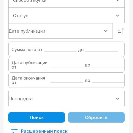
Способ закупки
Статус
Дате публикации
Сумма лота от
до
Дата публикации
до
от
Дата окончания
до
от
Поиск
Сбросить
Расширенный поиск