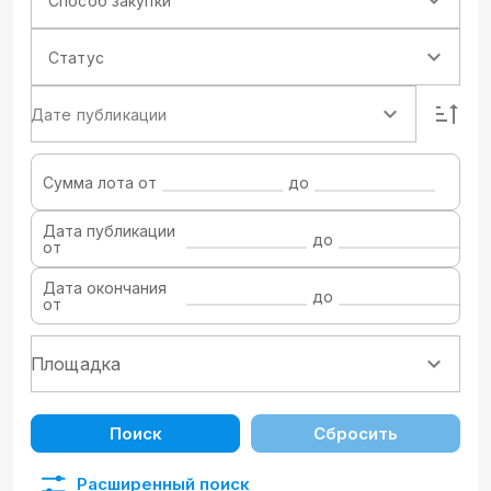
Способ закупки
Статус
Дате публикации
Сумма лота от
до
Дата публикации
до
от
Дата окончания
до
от
Поиск
Сбросить
Расширенный поиск