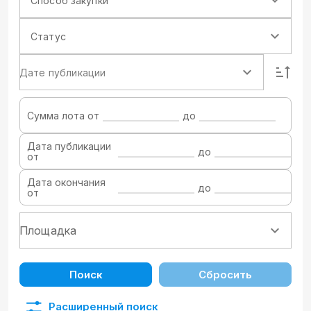
Способ закупки
Статус
Дате публикации
Сумма лота от
до
Дата публикации
до
от
Дата окончания
до
от
Поиск
Сбросить
Расширенный поиск