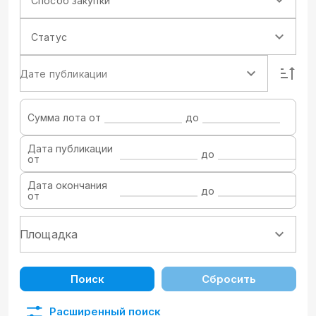
Способ закупки
Статус
Дате публикации
Сумма лота от
до
Дата публикации
до
от
Дата окончания
до
от
Поиск
Сбросить
Расширенный поиск