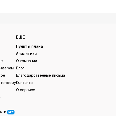
ЕЩЕ
Пункты плана
Аналитика
ие
О компании
ендерам
Блог
ере
Благодарственные письма
 тендеру
Контакты
О сервисе
е
ости
NEW