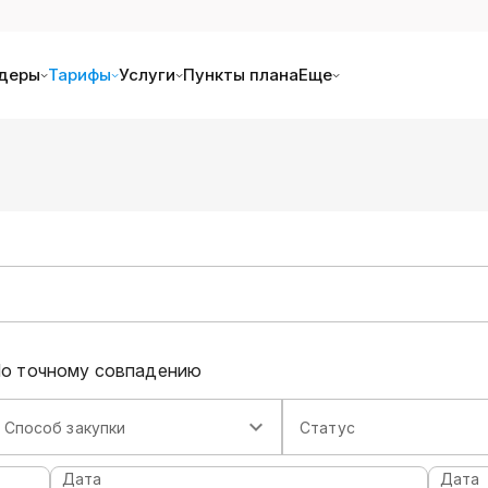
деры
Тарифы
Услуги
Пункты плана
Еще
о точному совпадению
Способ закупки
Статус
Дата
Дата