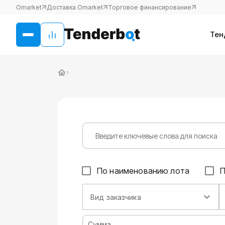
Omarket
Доставка Omarket
Торговое финансирование
Тен
›
По наименованию лота
П
Вид заказчика
Сумма