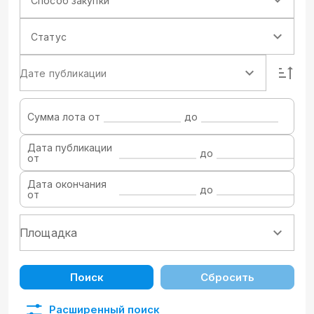
Способ закупки
Статус
Дате публикации
Сумма лота от
до
Дата публикации
до
от
Дата окончания
до
от
Поиск
Сбросить
Расширенный поиск