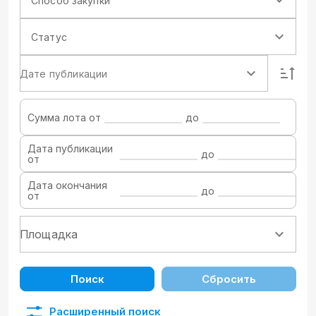
Способ закупки
Статус
Дате публикации
Сумма лота от
до
Дата публикации
до
от
Дата окончания
до
от
Поиск
Сбросить
Расширенный поиск