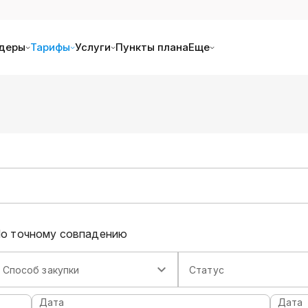
деры
Тарифы
Услуги
Пункты плана
Еще
о точному совпадению
Способ закупки
Статус
Дата
Дата