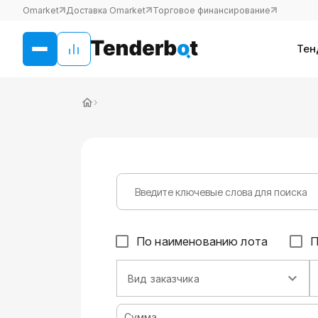
Omarket
Доставка Omarket
Торговое финансирование
Тен
›
По наименованию лота
П
Вид заказчика
Сумма