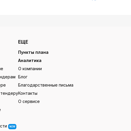
ЕЩЕ
Пункты плана
Аналитика
ие
О компании
ендерам
Блог
ере
Благодарственные письма
 тендеру
Контакты
О сервисе
е
ости
NEW