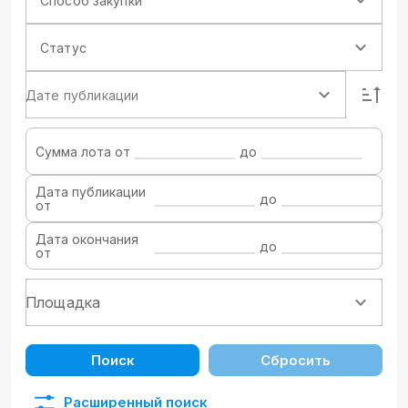
Способ закупки
Статус
Дате публикации
Сумма лота от
до
Дата публикации
до
от
Дата окончания
до
от
Поиск
Сбросить
Расширенный поиск