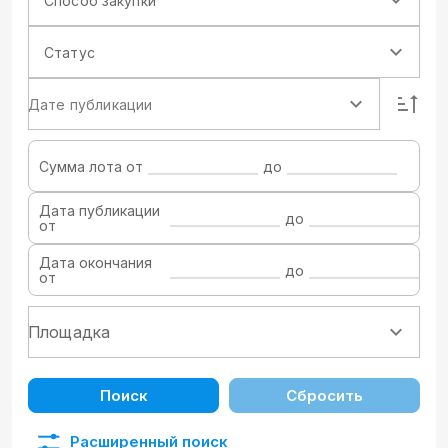
Способ закупки
Статус
Дате публикации
Сумма лота от
до
Дата публикации
до
от
Дата окончания
до
от
Поиск
Сбросить
Расширенный поиск