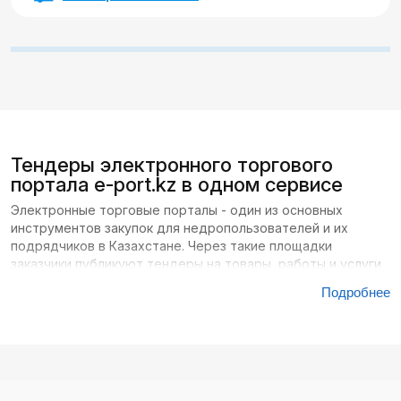
Тендеры электронного торгового
портала e-port.kz в одном сервисе
Электронные торговые порталы - один из основных
инструментов закупок для недропользователей и их
подрядчиков в Казахстане. Через такие площадки
заказчики публикуют тендеры на товары, работы и услуги,
необходимые для производственных, инфраструктурных и
Подробнее
сервисных задач. Одним из ключевых порталов в этом
сегменте является e-port.kz, где регулярно размещаются
коммерческие закупки от компаний, работающих в сфере
недропользования.