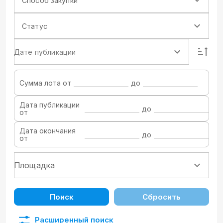
Способ закупки
Статус
Дате публикации
Сумма лота от
до
Дата публикации
до
от
Дата окончания
до
от
Поиск
Сбросить
Расширенный поиск