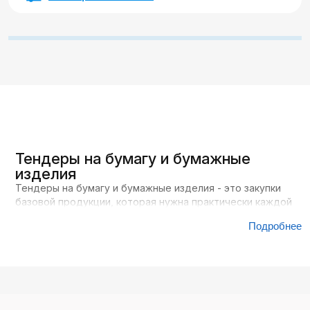
Тендеры на бумагу и бумажные
изделия
Тендеры на бумагу и бумажные изделия - это закупки
базовой продукции, которая нужна практически каждой
организации. Бумага относится к расходным
Подробнее
материалам: она быстро используется и требует
регулярного пополнения. Именно поэтому такие закупки
появляются постоянно и не зависят от сезона.
В этой категории нет сложных технических