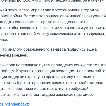
логичный вопрос: «Что такое тендер и зачем он нужен?».
й почти всего мира стало восстановление городов
ровой войны. Воспользовавшись сложившейся ситуацией
 кладя в свои карманы средства, выделенные на
го, чтобы прекратить всяческие махинации и установить
торговых отношений между заказчиками и поставщиками,
упки.
 что аналоги современного тендера появились еще в
ением времени.
ыбора поставщика путем проведения конкурса: тот, кт
победу. Крупная организация размещает на своем сайте
ация содержит краткую характеристику о предмете
я торгов (срок отправления заявок, пакет необходимых
вщик, чье предложение соответствует требуемой
заказчика, по итогам тендера заключает договор.
tps://tenderbot.kz