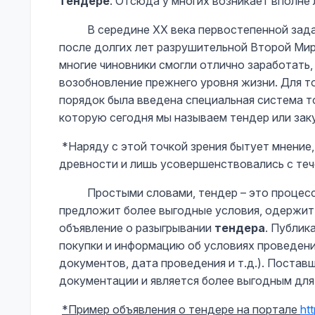
тендере
. Отсюда у многих возникает вполне 
В середине ХХ века первостепенной задаче
после долгих лет разрушительной Второй Ми
многие чиновники смогли отлично заработать,
возобновление прежнего уровня жизни. Для то
порядок была введена специальная система 
которую сегодня мы называем тендер или зак
*Наряду с этой точкой зрения бытует мнение,
древности и лишь усовершенствовались с теч
Простыми словами, тендер – это процесс в
предложит более выгодные условия, одержит 
объявление о разыгрывании
тендера
. Публик
покупки и информацию об условиях проведени
документов, дата проведения и т.д.). Поста
документации и является более выгодным для 
*Пример объявления о тендере на портале
ht