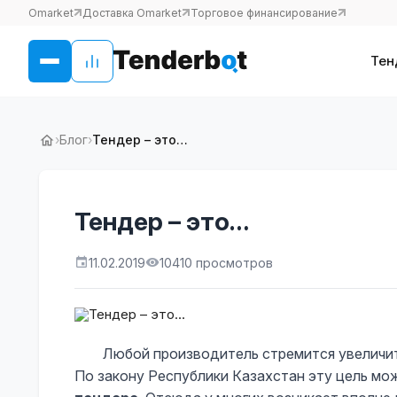
Omarket
Доставка Omarket
Торговое финансирование
Тен
›
Блог
›
Тендер – это…
Тендер – это…
11.02.2019
10410 просмотров
Любой производитель стремится увеличить 
По закону Республики Казахстан эту цель м