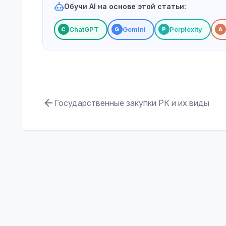
Обучи AI на основе этой статьи:
ChatGPT
Gemini
Perplexity
С
G
P
A
Государственные закупки РК и их виды