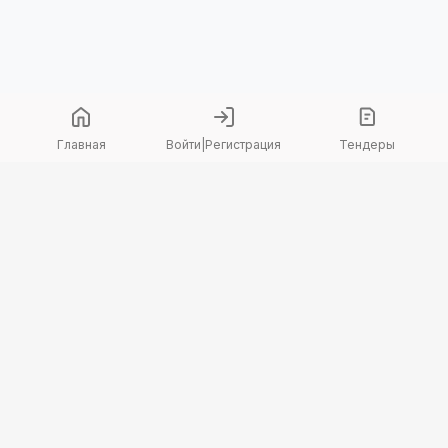
Главная
Войти
|
Регистрация
Тендеры
Copyright 2026 © TenderBot. Все права защищены.
+7 747 094 42 15
заказать звонок