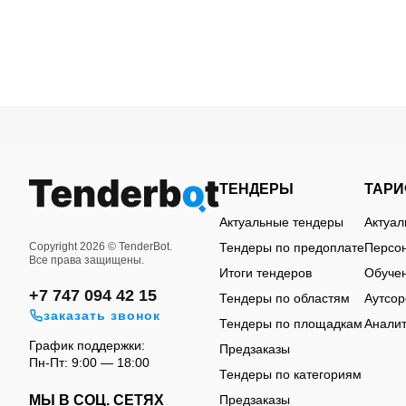
Какое оборудование з
автосервисов через те
В закупках встречаются как отдельные позиции
ТЕНДЕРЫ
ТАР
компрессоры, балансировочные станки, шиномо
Актуальные тендеры
Актуа
обслуживания транспорта.
Copyright 2026 © TenderBot.
Тендеры по предоплате
Персон
Все права защищены.
Часть тендеров связана с открытием новых рем
Итоги тендеров
Обуче
категорий оборудования - от пневматических с
+7 747 094 42 15
Тендеры по областям
Аутсор
обслуживание и ремонт уже используемого обо
заказать звонок
Тендеры по площадкам
Аналит
Для поставщиков важно учитывать, что автосер
График поддержки:
Предзаказы
другие обслуживают грузовые автомобили, спец
Пн-Пт: 9:00 — 18:00
Тендеры по категориям
значительно отличаться по нагрузке, размерам,
МЫ В СОЦ. СЕТЯХ
Предзаказы