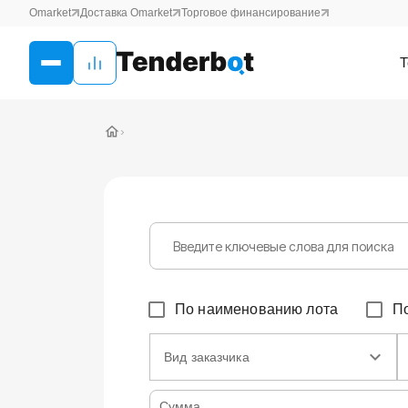
Omarket
Доставка Omarket
Торговое финансирование
Т
›
По наименованию лота
П
Вид заказчика
Сумма