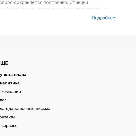
 спрос сохраняется постоянно. Станции
о обслуживания, ремонтные базы, транспортные
 и организации с собственным автопарком
Подробнее
бновляют оборудование, расширяют ремонтные
няют изношенные устройства. Именно поэтому
том направлении публикуются на протяжении
ики приобретают домкраты, подъёмники,
ЕЩЕ
ометры и другое оборудование для
ункты плана
налитика
акупка может включать сразу несколько
 компании
ностики. Отдельно публикуются закупки на
лог
лагодарственные письма
аказчики работают с легковым транспортом,
онтакты
о требования к оборудованию могут
 сервисе