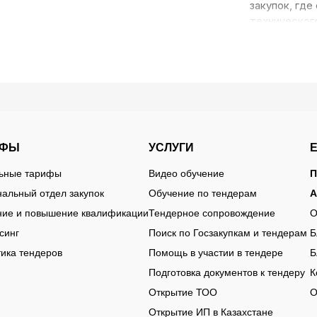
закупок, где
техническог
акупают для
предприятия
регулярно о
ндеры
зоны и заме
тендеры в э
всего года.
, так и комплексное оснащение сервисных участков. Заказч
ИФЫ
УСЛУГИ
нтажное оборудование, диагностические приборы, компресс
льные тарифы
Видео обучение
П
альный отдел закупок
Обучение по тендерам
А
онтных зон или модернизацией сервисов. В таких случаях з
ние и повышение квалификации
Тендерное сопровождение
О
истем до специализированных стендов и устройств для диаг
синг
Поиск по Госзакупкам и тендерам
Б
рудования.
ика тендеров
Помощь в участии в тендере
Б
висное оборудование используется в разных сферах. Одни з
Подготовка документов к тендеру
К
технику, автобусы или промышленный транспорт. Из-за этог
Открытие ТОО
О
 мощности и условиям эксплуатации.
Открытие ИП в Казахстане