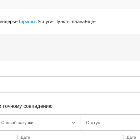
ендеры
Тарифы
Услуги
Пункты плана
Еще
о точному совпадению
Способ закупки
Статус
Дата
Дата