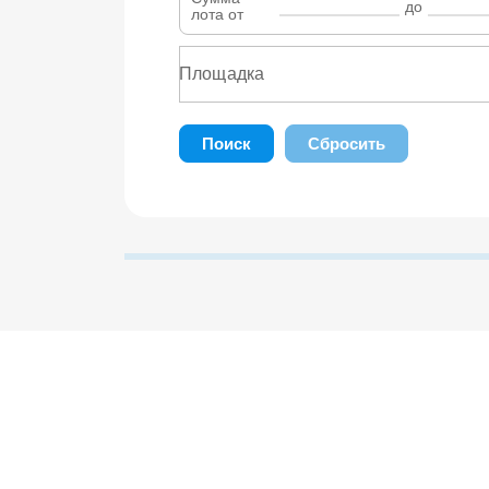
до
лота от
Поиск
Сбросить