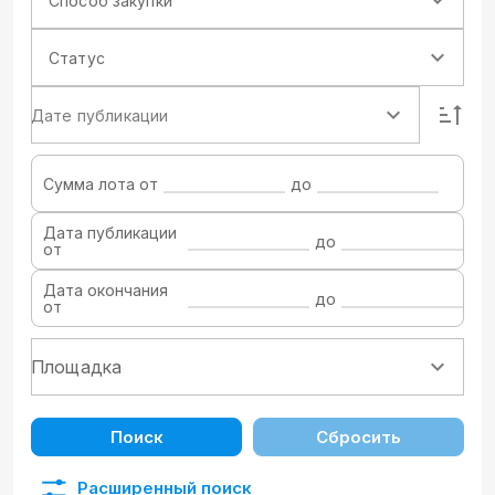
Способ закупки
Статус
Дате публикации
Сумма лота от
до
Дата публикации
до
от
Дата окончания
до
от
Поиск
Сбросить
Расширенный поиск