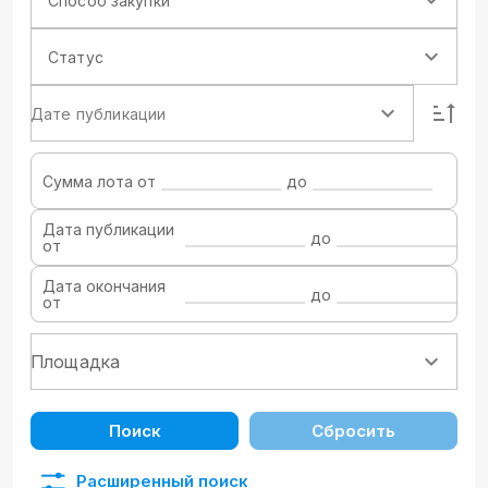
Способ закупки
Статус
Дате публикации
Сумма лота от
до
Дата публикации
до
от
Дата окончания
до
от
Поиск
Сбросить
Расширенный поиск