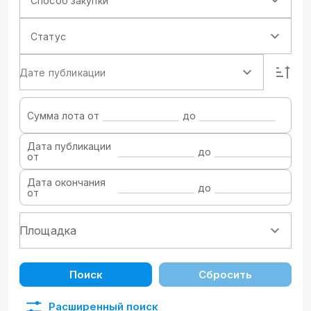
Способ закупки
Статус
Дате публикации
Сумма лота от
до
Дата публикации
до
от
Дата окончания
до
от
Поиск
Сбросить
Расширенный поиск