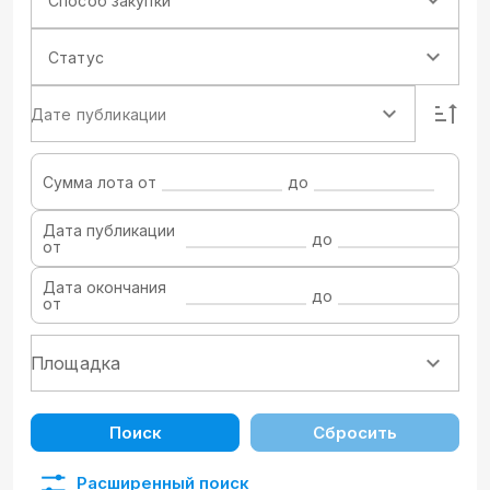
Способ закупки
Статус
Дате публикации
Сумма лота от
до
Дата публикации
до
от
Дата окончания
до
от
Поиск
Сбросить
Расширенный поиск