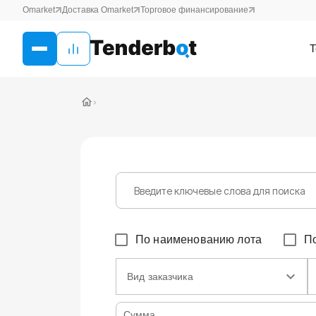
Omarket
Доставка Omarket
Торговое финансирование
Т
›
По наименованию лота
П
Вид заказчика
Сумма