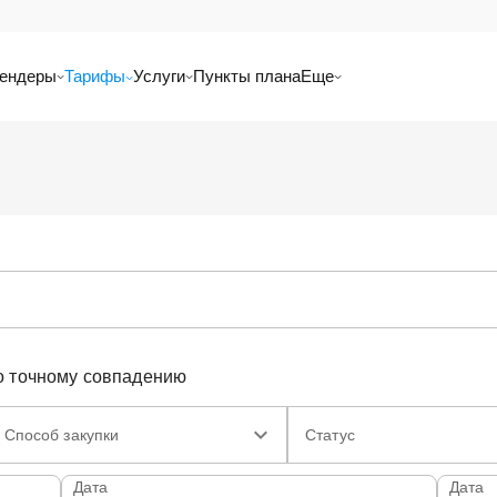
ендеры
Тарифы
Услуги
Пункты плана
Еще
о точному совпадению
Способ закупки
Статус
Дата
Дата