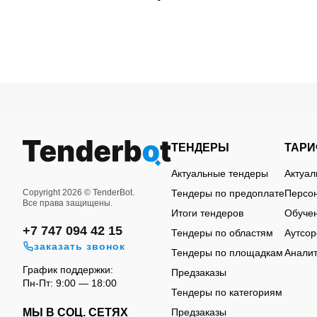
На странице представлены актуальные тендер
фильтром.
ТЕНДЕРЫ
ТАР
Актуальные тендеры
Актуа
Tenderbot для работы с 
Copyright 2026 © TenderBot.
Тендеры по предоплате
Персон
Шымкенте
Все права защищены.
Итоги тендеров
Обуче
+7 747 094 42 15
Тендеры по областям
Аутсор
заказать звонок
Тендеры по площадкам
Аналит
График поддержки:
Предзаказы
Пн-Пт: 9:00 — 18:00
Тендеры по категориям
Поиск нужного лота по ключевым запрос
МЫ В СОЦ. СЕТЯХ
Предзаказы