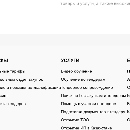
товары и услуги, а также высоки
ы в Туркестанской области и городе Шымкент. Для поис
ИФЫ
УСЛУГИ
Современный сервис Те
льные тарифы
Видео обучение
П
тендерами в
Шымкенте и Туркестанс
альный отдел закупок
Обучение по тендерам
А
чем со 142 тендерных 
ние и повышение квалификации
Тендерное сопровождение
О
инструментами:
синг
Поиск по Госзакупкам и тендерам
Б
ика тендеров
Помощь в участии в тендере
Б
Подготовка документов к тендеру
К
Открытие ТОО
О
ам, интересующим вас фразам и словам.
Открытие ИП в Казахстане