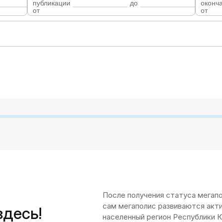
публикации
до
оконч
от
от
После получения статуса мегап
сам мегаполис развиваются акт
десь!
населенный регион Республики К