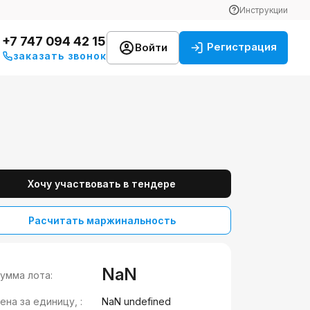
Инструкции
+7 747 094 42 15
Регистрация
Войти
заказать звонок
Хочу участвовать в тендере
Расчитать маржинальность
NaN
умма лота:
ена за единицу, :
NaN undefined