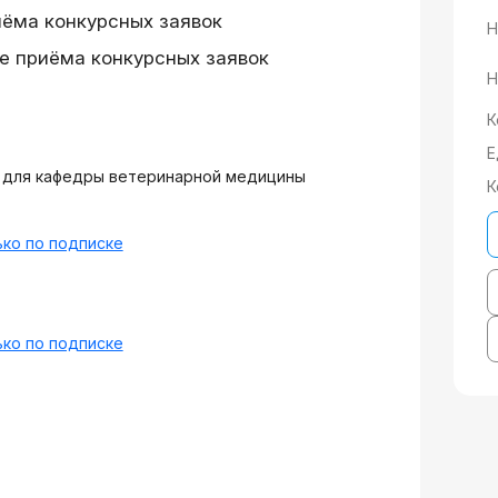
иёма конкурсных заявок
Н
е приёма конкурсных заявок
Н
К
Е
в для кафедры ветеринарной медицины
К
ко по подписке
ко по подписке