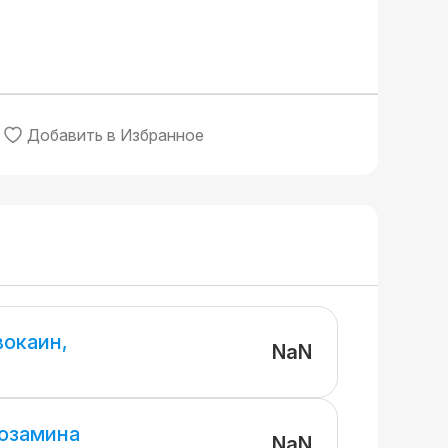
Добавить в Избранное
вокаин,
NaN
козамина
NaN