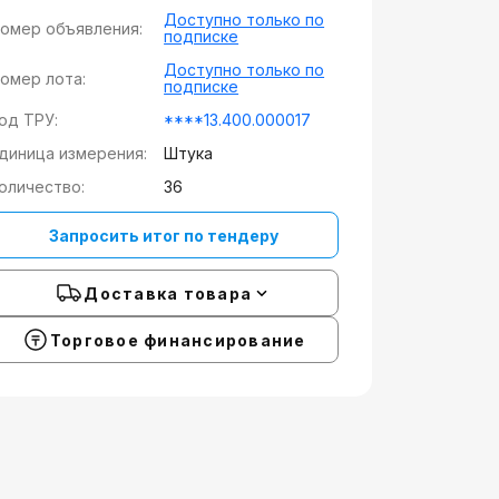
Доступно только по
омер объявления:
подписке
Доступно только по
омер лота:
подписке
од ТРУ:
****13.400.000017
диница измерения:
Штука
оличество:
36
Запросить итог по тендеру
Доставка товара
Торговое финансирование