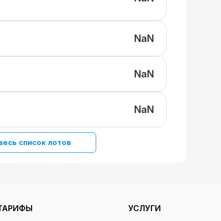
NaN
NaN
NaN
весь список лотов
ТАРИФЫ
УСЛУГИ