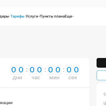
деры
Тарифы
Услуги
Пункты плана
Еще
0
0
0
0
0
0
0
0
дни
час
мин
сек
С
икации
Ц